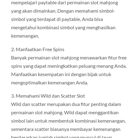
mempelajari paytable dari permainan slot mahjong
yang akan dimainkan. Dengan memahami simbol-
simbol yang terdapat di paytable, Anda bisa
mengetahui kombinasi simbol yang menghasilkan
kemenangan.
2. Manfaatkan Free Spins
Banyak permainan slot mahjong menawarkan fitur free
spins yang dapat meningkatkan peluang menang Anda.
Manfaatkan kesempatan ini dengan bijak untuk
mengoptimalkan kemenangan Anda.
3. Memahami Wild dan Scatter Slot
Wild dan scatter merupakan dua fitur penting dalam
permainan slot mahjong. Wild dapat menggantikan
simbol lain untuk membentuk kombinasi kemenangan,
sementara scatter biasanya membayar kemenangan
berdasarkan jumlah simbol yang muncul di layar.