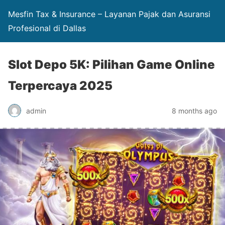
Mesfin Tax & Insurance – Layanan Pajak dan Asuransi
Profesional di Dallas
Slot Depo 5K: Pilihan Game Online
Terpercaya 2025
admin
8 months ago