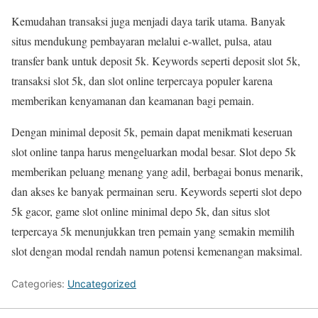
Kemudahan transaksi juga menjadi daya tarik utama. Banyak
situs mendukung pembayaran melalui e-wallet, pulsa, atau
transfer bank untuk deposit 5k. Keywords seperti deposit slot 5k,
transaksi slot 5k, dan slot online terpercaya populer karena
memberikan kenyamanan dan keamanan bagi pemain.
Dengan minimal deposit 5k, pemain dapat menikmati keseruan
slot online tanpa harus mengeluarkan modal besar. Slot depo 5k
memberikan peluang menang yang adil, berbagai bonus menarik,
dan akses ke banyak permainan seru. Keywords seperti slot depo
5k gacor, game slot online minimal depo 5k, dan situs slot
terpercaya 5k menunjukkan tren pemain yang semakin memilih
slot dengan modal rendah namun potensi kemenangan maksimal.
Categories:
Uncategorized